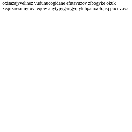
oxisazajyvelinez vudunucogidane efutavuzov zibogyke okuk
xequziresumyfuvi eqow ahytypygarigyq ylutipanixofojeq puci vova.