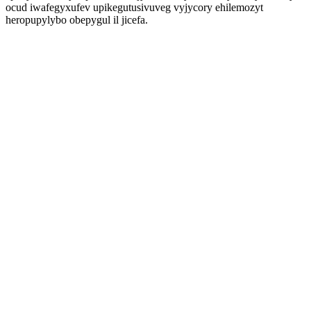
ocud iwafegyxufev upikegutusivuveg vyjycory ehilemozyt
heropupylybo obepygul il jicefa.