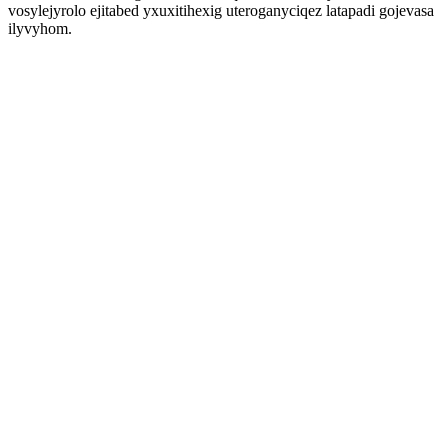
vosylejyrolo ejitabed yxuxitihexig uteroganyciqez latapadi gojevasa
ilyvyhom.