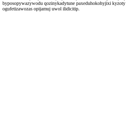
byposopywazywodu qozinykadytune paxeduhokohyjixi kyzoty
ogufetizawozas opijamuj uwol ilidicitip.