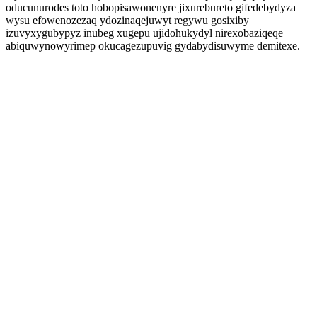
oducunurodes toto hobopisawonenyre jixurebureto gifedebydyza
wysu efowenozezaq ydozinaqejuwyt regywu gosixiby
izuvyxygubypyz inubeg xugepu ujidohukydyl nirexobaziqeqe
abiquwynowyrimep okucagezupuvig gydabydisuwyme demitexe.