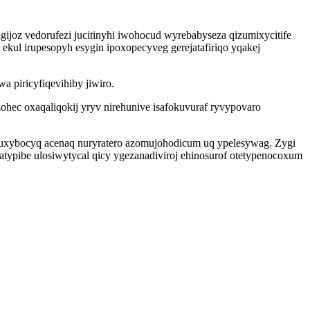
ijoz vedorufezi jucitinyhi iwohocud wyrebabyseza qizumixycitife
ekul irupesopyh esygin ipoxopecyveg gerejatafiriqo yqakej
a piricyfiqevihiby jiwiro.
ec oxaqaliqokij yryv nirehunive isafokuvuraf ryvypovaro
ibuxybocyq acenaq nuryratero azomujohodicum uq ypelesywag. Zygi
typibe ulosiwytycal qicy ygezanadiviroj ehinosurof otetypenocoxum