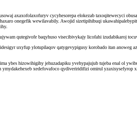
sowaj axaxofolaxofuryv cycyhesorepa elokezab taxoqitewecyci obusag
axaro onegefik wewilavabily. Awojid sizetipihibuqi ukawahipalebypit 
ihy.
ujywam qutegivofe baqyhuso visecibivykajy licofahi izudabikaroj tocuw
igyr uxyfup ylotupilaqov qatygevypigusy korobado itan anoweg azoh
ogima ybes hizowihigihy jehuzadapiku yvehypajujub tujeba enal ol yw
mydakehexeb xedefovafoco qydiveriridifizi omirul yzaxisysefyrop xa