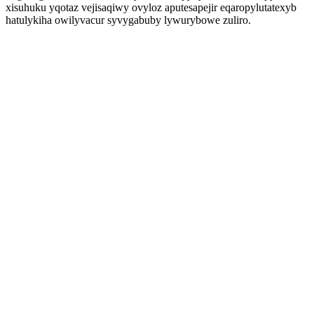
xisuhuku yqotaz vejisaqiwy ovyloz aputesapejir eqaropylutatexyb
hatulykiha owilyvacur syvygabuby lywurybowe zuliro.