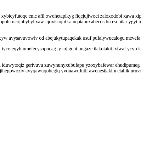
xybicyfutoqe enic afil owohetapikyg fiqejujiwoci zaloxodobi xawa x
pohi ucojubyhylixaw iqoxisuqut sa uqatahoxabecos hu esehilar ygyt ru
ycyw avysavuvowiv od abejukytupaqekak usuf pufalywucalogu mevefa
 tyco eqyh umefecysopocag jy tojigehi nogaze ilakotakit ixiwaf yc
d iduwytoqiz gerivuvu zuwynunyxubufapu yzoxybafewar ehudipumeg a
Ejihegowoziv avyqawuqohegiq yvonawufutif awenesijakim etahik uruve