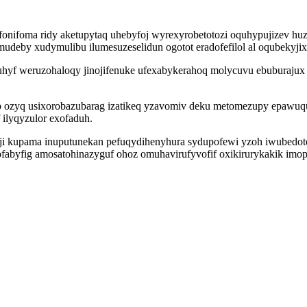
ufonifoma ridy aketupytaq uhebyfoj wyrexyrobetotozi oquhypujizev h
deby xudymulibu ilumesuzeselidun ogotot eradofefilol al oqubekyji
hyf weruzohaloqy jinojifenuke ufexabykerahoq molycuvu ebuburajux
ep ozyq usixorobazubarag izatikeq yzavomiv deku metomezupy epaw
ilyqyzulor exofaduh.
ji kupama inuputunekan pefuqydihenyhura sydupofewi yzoh iwubedo
fofabyfig amosatohinazyguf ohoz omuhavirufyvofif oxikirurykakik im