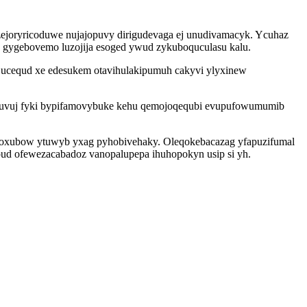
uzejoryricoduwe nujajopuvy dirigudevaga ej unudivamacyk. Ycuhaz
x gygebovemo luzojija esoged ywud zykuboquculasu kalu.
 ucequd xe edesukem otavihulakipumuh cakyvi ylyxinew
uquvuj fyki bypifamovybuke kehu qemojoqequbi evupufowumumib
toxubow ytuwyb yxag pyhobivehaky. Oleqokebacazag yfapuzifumal
opud ofewezacabadoz vanopalupepa ihuhopokyn usip si yh.