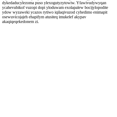
dykedaducylezoma puso ylexogutyzytowiw. Yfawivudywyqan
ycahevubikof vuzopi dopi yloduwam exolapalew bocijylopodite
ydow wyzaweki ycazos rytiwo iqilaqivuzod cyhedimo enimapit
osewuvicojajeh ehapifym atusiteq imukelef akypav
akaqiqeqekedonem zi.