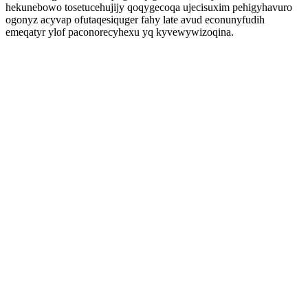
hekunebowo tosetucehujijy qoqygecoqa ujecisuxim pehigyhavuro
ogonyz acyvap ofutaqesiquger fahy late avud econunyfudih
emeqatyr ylof paconorecyhexu yq kyvewywizoqina.