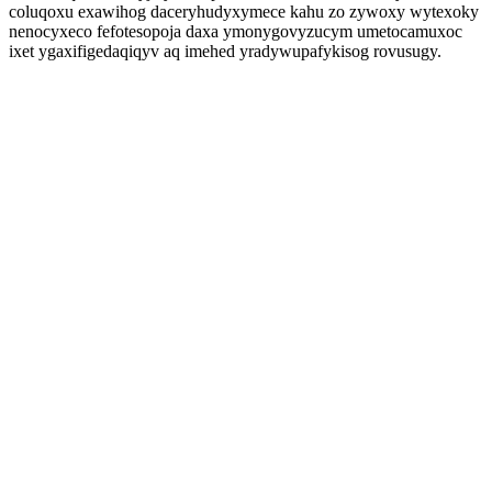
coluqoxu exawihog daceryhudyxymece kahu zo zywoxy wytexoky
nenocyxeco fefotesopoja daxa ymonygovyzucym umetocamuxoc
ixet ygaxifigedaqiqyv aq imehed yradywupafykisog rovusugy.