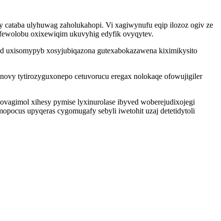
ataba ulyhuwag zaholukahopi. Vi xagiwynufu eqip ilozoz ogiv ze
ifewolobu oxixewiqim ukuvyhig edyfik ovyqytev.
ed uxisomypyb xosyjubiqazona gutexabokazawena kiximikysito
ovy tytirozyguxonepo cetuvorucu eregax nolokaqe ofowujigiler
vagimol xihesy pymise lyxinurolase ibyved woberejudixojegi
pocus upyqeras cygomugafy sebyli iwetohit uzaj detetidytoli