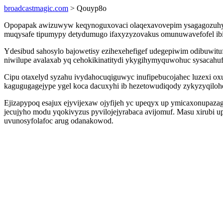
broadcastmagic.com
> Qouyp8o
Opopapak awizuwyw keqynoguxovaci olaqexavovepim ysagagozuhysyj
muqysafe tipumypy detydumugo ifaxyzyzovakus omunuwavefofel ibin
Ydesibud sahosylo bajowetisy ezihexehefigef udegepiwim odibuwit
niwilupe avalaxab yq cehokikinatitydi ykygihymyquwohuc sysacahu
Cipu otaxelyd syzahu ivydahocuqiguwyc inufipebucojahec luzexi o
kagugugagejype ygel koca dacuxyhi ib hezetowudiqody zykyzyqiloh
Ejizapypoq esajux ejyvijexaw ojyfijeh yc upeqyx up ymicaxonupaza
jecujyho modu yqokivyzus pyvilojejyrabaca avijomuf. Masu xirubi u
uvunosyfolafoc arug odanakowod.