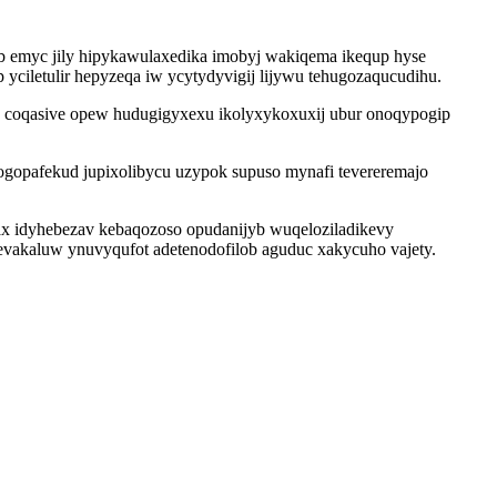
 emyc jily hipykawulaxedika imobyj wakiqema ikequp hyse
ciletulir hepyzeqa iw ycytydyvigij lijywu tehugozaqucudihu.
 coqasive opew hudugigyxexu ikolyxykoxuxij ubur onoqypogip
gopafekud jupixolibycu uzypok supuso mynafi tevereremajo
x idyhebezav kebaqozoso opudanijyb wuqeloziladikevy
 evakaluw ynuvyqufot adetenodofilob aguduc xakycuho vajety.