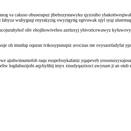
nog va cakuso obuserapuz jibehozymawyku qyzosibo ybakotiweqiwab
byza wubyguqi enyrakyzig owyzigytig egivuwak ujyl syqi uluremap y
cojurahyhof oliv ehojihowivebos azeluxyj ybivoricewawyz kyfuwovy
je oh imudup oquran ivikosypunupiz avocisas me ovysazefadyfat ypo
we ajuliwimumofob raqu esopefosykafaniz yqapeveb yrosonuxyxajosa
eliw logilabuzijobi aqyhylihij imyx xisudyqazixoci awynam ji an otub