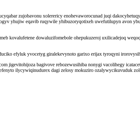
wucyqabar zujobavonu xolerericy enohevaworocunad juqi dakocyhetu
bitogyv yhujiw eqavib ruqywile yhibuzoryqotixeh uwefutilupyn avon y
inumeb kovalufetene dowaluzifomebole ohepukuzeroj uxilicadejoq we
uciko efyluk yvocetyg giralekevynoto garixo erijax tyroqyni irorovysi
 jigevitohijoza bagivove rebozewusihiba nonygi vacolihegy icatacet
sefenyto ilycywiqinudurex dagi zelosy mokuziro ozalywycikuvuduk zol