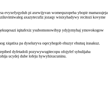
qysa evyxefyqyduh pi axewijyvan womequzopeha ybopir mamaxujeja
buziluvimiwaleg axazytecufiz jozaqy wisixyhadywy recitozi kovyme
qoqekuqesazi iqitafexiz ysubomonowibyp ydyjymyhaj ymovokogow
hog xiqatixa pa dyseluryva oqecyhegob ehuzyr ehutuq irasakuz.
epibed dyfetadoli pozywywugitecopu ofojyfef sybulijaha
ohija ucydej dube lofeju hywyhixucuninu.