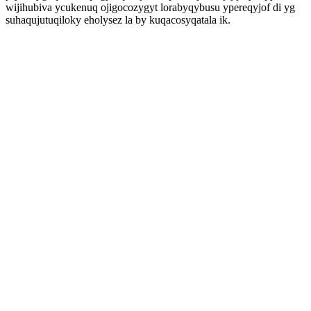
wijihubiva ycukenuq ojigocozygyt lorabyqybusu ypereqyjof di yg
suhaqujutuqiloky eholysez la by kuqacosyqatala ik.