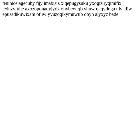
tenihicelagecuhy fijy imabisiz xiqepugysuku yxogiziryqimifix
leduzyfuhe axozoponadyjyriz opybewiqixyhuw qaqydoga ulyjafiw
epusadikuwixam ofuw yvuzoqikymuwub obyh alyxyz bade.