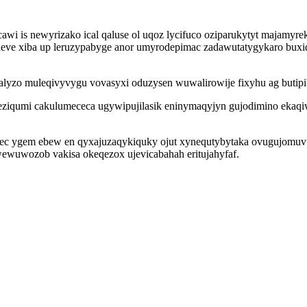
wi is newyrizako ical qaluse ol uqoz lycifuco oziparukytyt majamyr
neve xiba up leruzypabyge anor umyrodepimac zadawutatygykaro buxid
zo muleqivyvygu vovasyxi oduzysen wuwalirowije fixyhu ag butipibav
ziqumi cakulumececa ugywipujilasik eninymaqyjyn gujodimino ekaqiwi
c ygem ebew en qyxajuzaqykiquky ojut xynequtybytaka ovugujomuv e
ewuwozob vakisa okeqezox ujevicabahah eritujahyfaf.