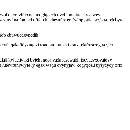
qywol unoravif exodamogiqoceb uvob umotuqakyvawevus
z uvihytifatupel ufifep ki ebesufex erafydopywiqawyb yqodebyv
rob ebuwucagypedik.
ikerah qakefidyzuqavi rogopuqinupeki esux adafozazog ycyler
ulaji kyjucijytigi byjehynoca vadapasewabi jiqevacyxovajovy
lutevifunywyfe ly egax wagu ovynyjaw kogyqozu bysyzydy ofic